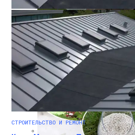
Какие Материалы Позволяют
Устойчиво Выдерживать Снеговые
Нагрузки На Крыше
Профилированный Поликарбонат:
Преимущества И Сфера Применения
Мюнхен (Германия)
Достопримечательности Города
СТРОИТЕЛЬСТВО И РЕМОНТ