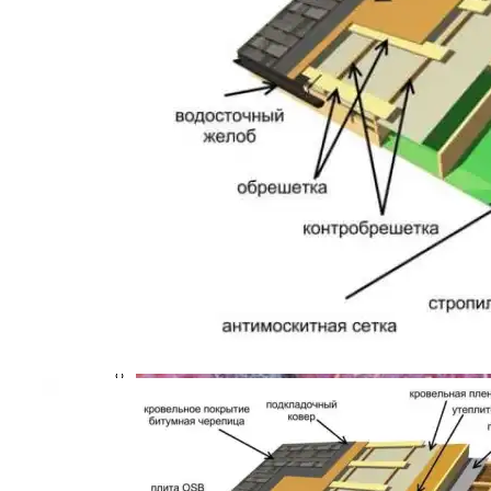
Несколько Советов Для Выбора
Фруктовых Деревьев
Остров Лейте (Филиппины) Описание
Курорта
Как Ухаживать За Крышей Зимой