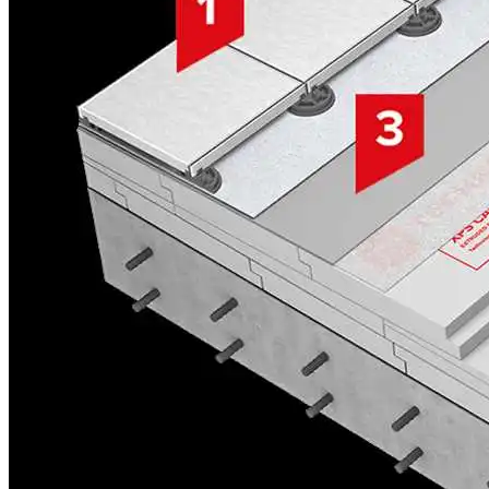
Плюсы И Минусы Мягкой Кровли
Чем Подкормить Клематисы Весной
Для Цветения И Роста
Бад Эльстер (Германия) — Лечебный
Курорт
Обслуживание Кровли: Периодичность
И Виды Работ