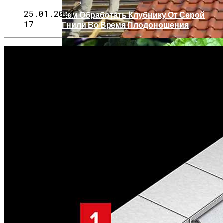
25.01.2024
Чем Обработать Клубнику От Серой
17
Гнили Во Время Плодоношения
Рим (Италия) Описание Курорта
Преимущества Крыши С Покрытием Из
Экологически Чистых Материалов
Как И Чем Лечить Красные Пятна На