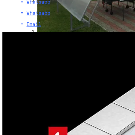
Whatsapp
Какие Материалы Позволяют
Whatsapp
Устойчиво Выдерживать Снеговые
Нагрузки На Крыше
Email
Профилированный Поликарбонат:
Преимущества И Сфера Применения
Пила Италия — Горнолыжный Курорт