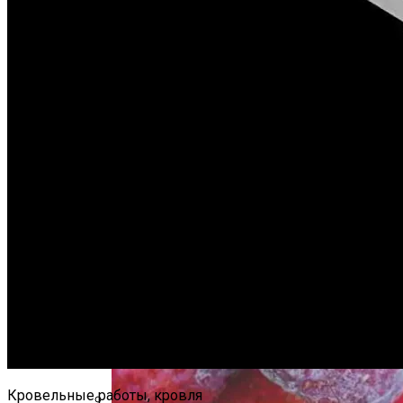
Несколько Советов Для Выбора
Фруктовых Деревьев
Мюнхен (Германия)
Достопримечательности Города
Как Ухаживать За Крышей Зимой
Кровельные работы, кровля