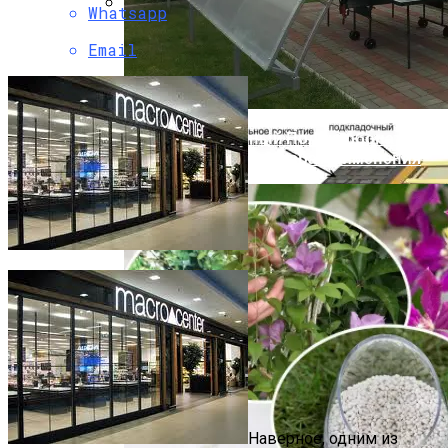
Whatsapp
Какие Материалы Позволяют
Email
Устойчиво Выдерживать Снеговые
Нагрузки На Крыше
Профилированный Поликарбонат:
Преимущества И Сфера Применения
Мюнхен (Германия)
Достопримечательности Города
Наверное, одним из