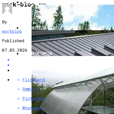
ПУТЕШЕСТВИЯ И ТУРИЗМ
work-blog.ru
By
СТРОИТЕЛЬСТВО И РЕМОНТ
workblog
Published
07.05.2026
САД И ОГОРОД
Flipboard
Reddit
Бад Эльстер (Германия) — Лечебный
Pinterest
Курорт
Whatsapp