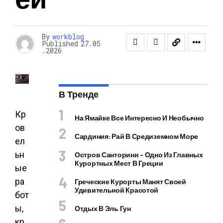
By
workblog
Published
27.05
.2026
В Тренде
Кр
На Ямайке Все Интересно И Необычно
ов
Сардиния: Рай В Средиземном Море
ел
ьн
Остров Санторини – Одно Из Главных
Курортных Мест В Греции
ые
ра
Греческие Курорты Манят Своей
Удивительной Красотой
бот
ы,
Отдых В Эль Гун
кр