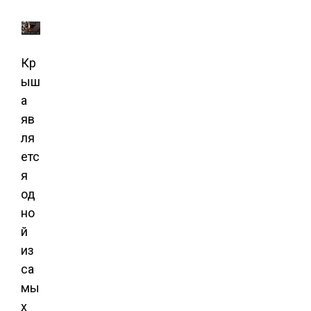
Кр
ыш
а
яв
ля
етс
я
од
но
й
из
са
мы
х