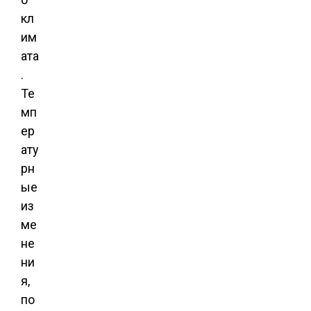
кл
им
ата
.
Те
мп
ер
ату
рн
ые
из
ме
не
ни
я,
по