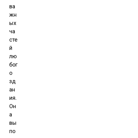
ва
жн
ых
ча
сте
й
лю
бог
о
зд
ан
ия.
Он
а
вы
по