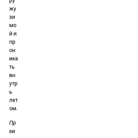
ру
жу
зи
мо
й и
пр
он
ика
ть
вн
утр
ь
лет
ом.
Пр
еи