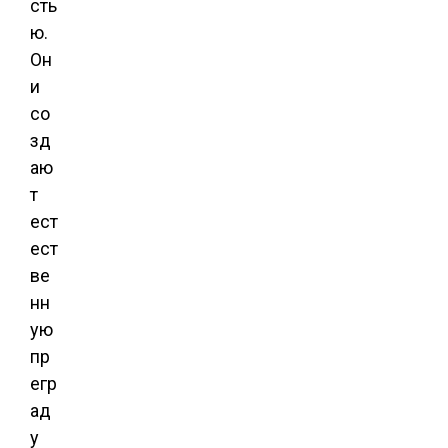
сть
ю.
Он
и
со
зд
аю
т
ест
ест
ве
нн
ую
пр
егр
ад
у