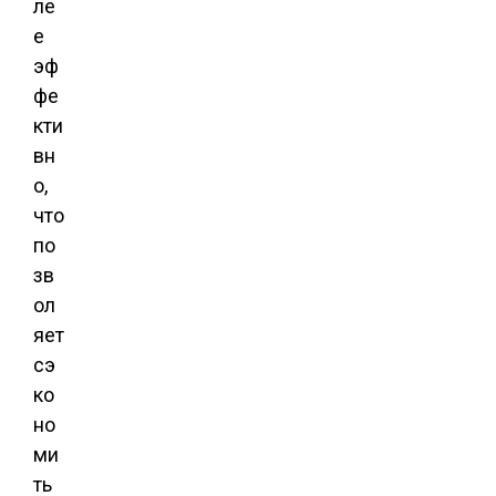
ле
е
эф
фе
кти
вн
о,
что
по
зв
ол
яет
сэ
ко
но
ми
ть