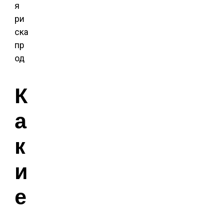
я
ри
ска
пр
од
К
а
к
и
е