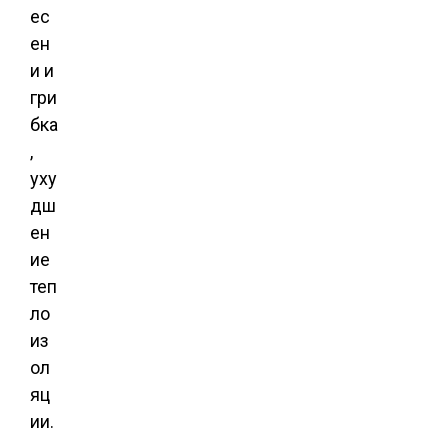
ес
ен
и и
гри
бка
,
уху
дш
ен
ие
теп
ло
из
ол
яц
ии.