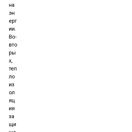
на
эн
ерг
ии.
Во-
вто
ры
х,
теп
ло
из
ол
яц
ия
за
щи