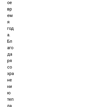
ое
вр
ем
я
год
а.
Бл
аго
да
ря
со
хра
не
ни
ю
теп
ла