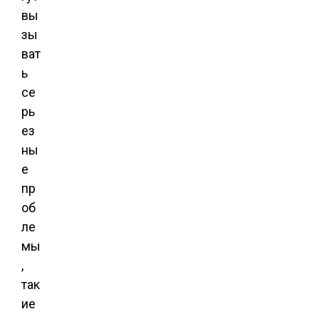
вы
зы
ват
ь
се
рь
ез
ны
е
пр
об
ле
мы
,
так
ие