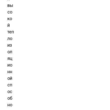
вы
со
ко
й
теп
ло
из
ол
яц
ио
нн
ой
сп
ос
об
но