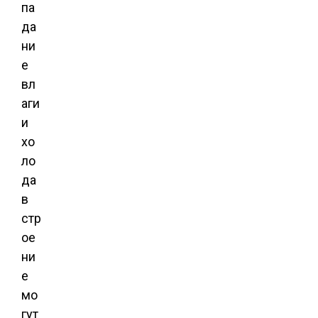
па
да
ни
е
вл
аги
и
хо
ло
да
в
стр
ое
ни
е
мо
гут