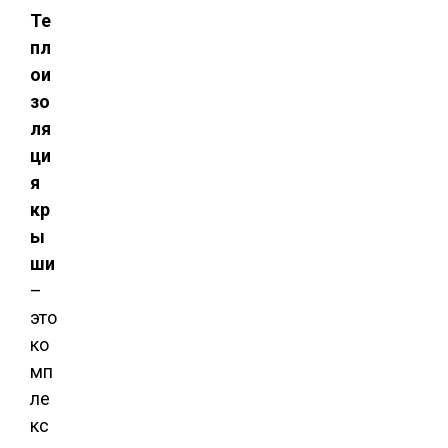
Те
пл
ои
зо
ля
ци
я
кр
ы
ши
–
это
ко
мп
ле
кс