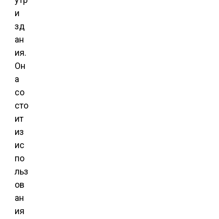
и
зд
ан
ия.
Он
а
со
сто
ит
из
ис
по
льз
ов
ан
ия