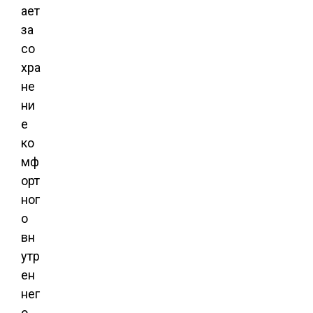
ает
за
со
хра
не
ни
е
ко
мф
орт
ног
о
вн
утр
ен
нег
о