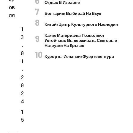
Отдых В Израиле
ов
Болгария: Выбирай На Вкус
ля
Китай: Центр Культурного Наследия
1
Какие Материалы Позволяют
3
Устойчиво Выдерживать Снеговые
.
Нагрузки На Крыше
0
Курорты Испании: Фуэртевентура
1
.
2
0
2
4
1
5