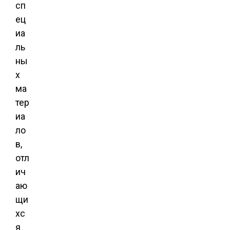
сп
ец
иа
ль
ны
х
ма
тер
иа
ло
в,
отл
ич
аю
щи
хс
я