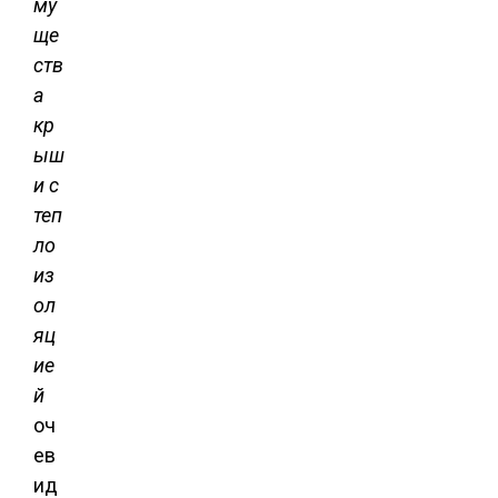
му
ще
ств
а
кр
ыш
и с
теп
ло
из
ол
яц
ие
й
оч
ев
ид