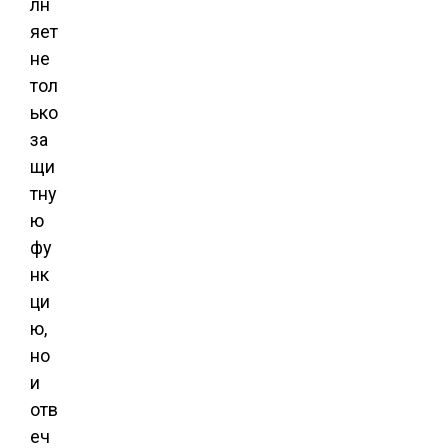
лн
яет
не
тол
ько
за
щи
тну
ю
фу
нк
ци
ю,
но
и
отв
еч