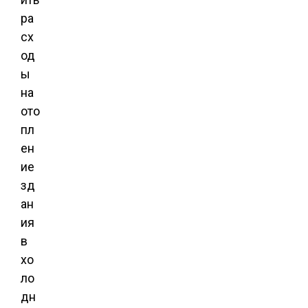
ра
сх
од
ы
на
ото
пл
ен
ие
зд
ан
ия
в
хо
ло
дн