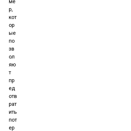
ме
р,
кот
ор
ые
по
зв
ол
яю
т
пр
ед
отв
рат
ить
пот
ер