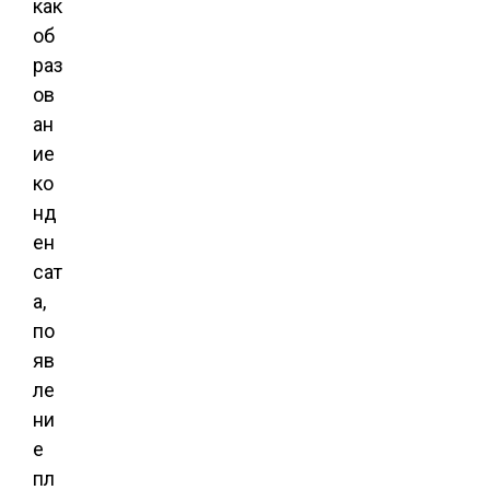
как
об
раз
ов
ан
ие
ко
нд
ен
сат
а,
по
яв
ле
ни
е
пл