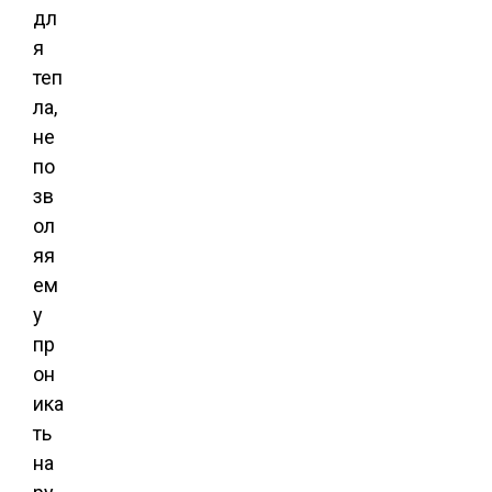
дл
я
теп
ла,
не
по
зв
ол
яя
ем
у
пр
он
ика
ть
на