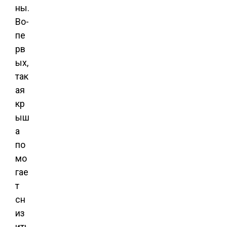
ны.
Во-
пе
рв
ых,
так
ая
кр
ыш
а
по
мо
гае
т
сн
из
ить