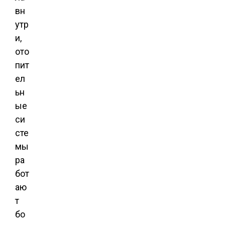
вн
утр
и,
ото
пит
ел
ьн
ые
си
сте
мы
ра
бот
аю
т
бо