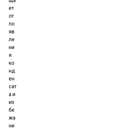
ща
ет
от
по
яв
ле
ни
я
ко
нд
ен
сат
а и
из
бе
жа
ни