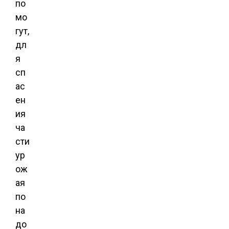
по
мо
гут,
дл
я
сп
ас
ен
ия
ча
сти
ур
ож
ая
по
на
до