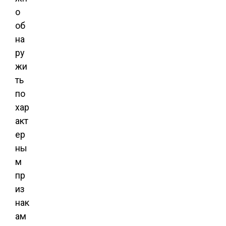
о
об
на
ру
жи
ть
по
хар
акт
ер
ны
м
пр
из
нак
ам