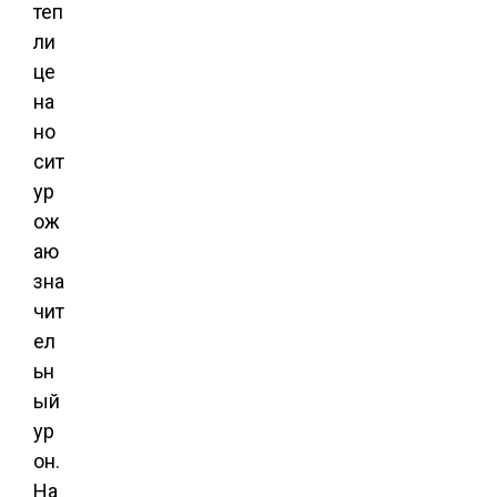
теп
ли
це
на
но
сит
ур
ож
аю
зна
чит
ел
ьн
ый
ур
он.
На