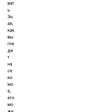
ват
ь.
Зн
ая,
как
вы
гля
ди
т
на
се
ко
мо
е,
его
мо
жн