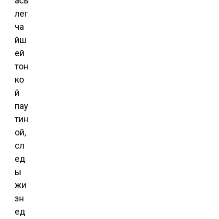
ась
лег
ча
йш
ей
тон
ко
й
пау
тин
ой,
сл
ед
ы
жи
зн
ед