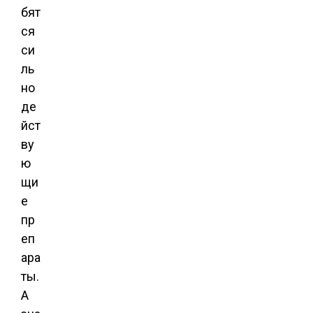
бят
ся
си
ль
но
де
йст
ву
ю
щи
е
пр
еп
ара
ты.
А