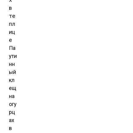
Па
ути
нн
ый
кл
ещ
на
огу
рц
ах
в