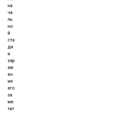
на
ча
ль
но
й
ста
ди
и
зар
аж
ен
ия
его
за
ме
тит