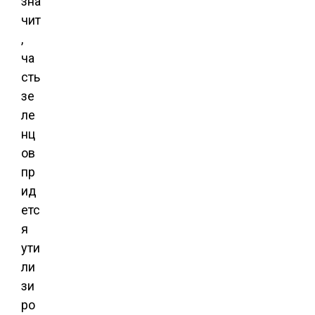
зна
чит
,
ча
сть
зе
ле
нц
ов
пр
ид
етс
я
ути
ли
зи
ро