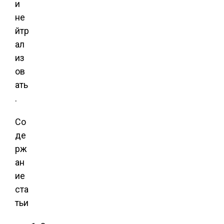
и
не
йтр
ал
из
ов
ать
.
Со
де
рж
ан
ие
ста
тьи