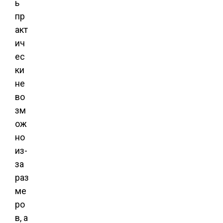
ь
пр
акт
ич
ес
ки
не
во
зм
ож
но
из-
за
раз
ме
ро
в, а