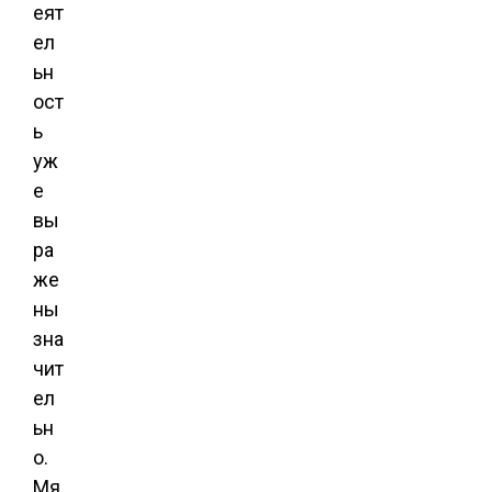
еят
ел
ьн
ост
ь
уж
е
вы
ра
же
ны
зна
чит
ел
ьн
о.
Мя