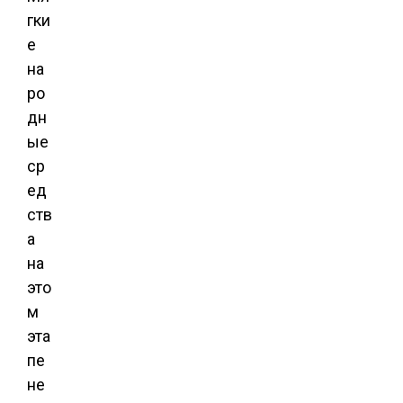
гки
е
на
ро
дн
ые
ср
ед
ств
а
на
это
м
эта
пе
не