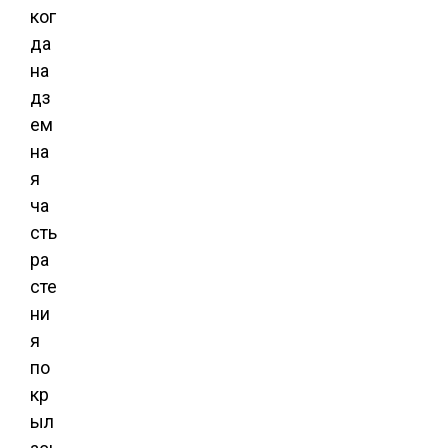
ког
да
на
дз
ем
на
я
ча
сть
ра
сте
ни
я
по
кр
ыл