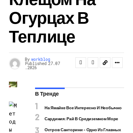
Огурцах В
Теплице
By
workblog
Published
27.07
.2026
В Тренде
На Ямайке Все Интересно И Необычно
Сардиния: Рай В Средиземном Море
Остров Санторини – Одно Из Главных