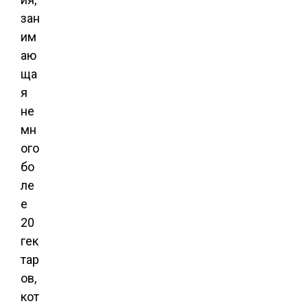
зан
им
аю
ща
я
не
мн
ого
бо
ле
е
20
гек
тар
ов,
кот