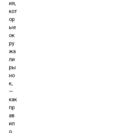
ия,
кот
ор
ые
ок
ру
жа
ли
ры
но
к,
—
как
пр
ав
ил
о,