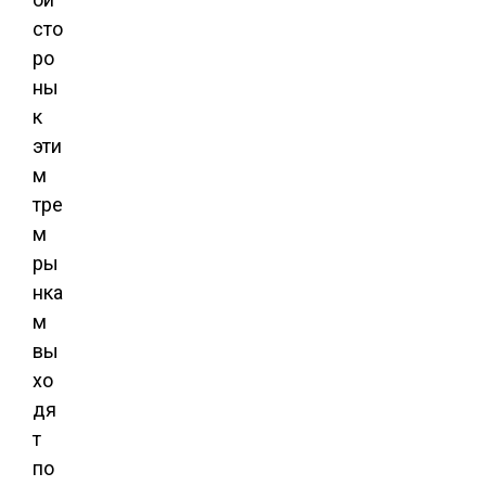
сто
ро
ны
к
эти
м
тре
м
ры
нка
м
вы
хо
дя
т
по