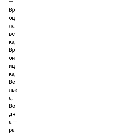
—
Вр
оц
ла
вс
ка,
Вр
он
иц
ка,
Ве
льк
а,
Во
дн
а —
ра