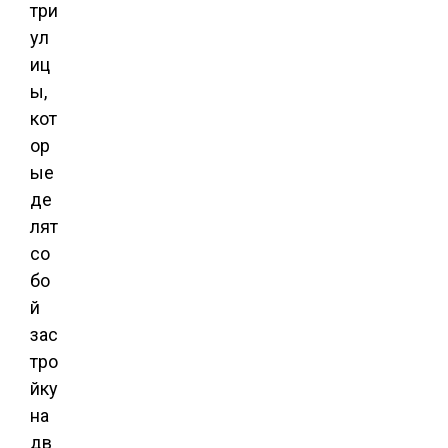
три
ул
иц
ы,
кот
ор
ые
де
лят
со
бо
й
зас
тро
йку
на
дв