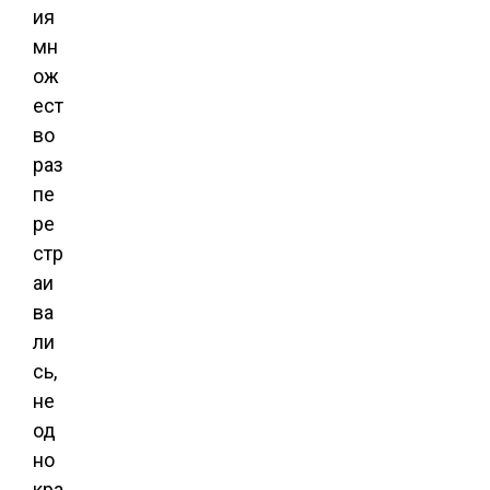
ия
мн
ож
ест
во
раз
пе
ре
стр
аи
ва
ли
сь,
не
од
но
кра