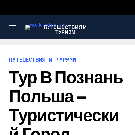
ПУТЕШЕСТВИЯ И
ТУРИЗМ
СТРОИТЕЛЬСТВО И
ПУТЕШЕСТВИЯ И ТУРИЗМ
РЕМОНТ
Тур В Познань
САД И ОГОРОД
Польша —
Туристически
Й Город