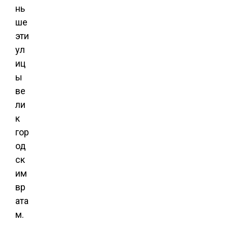
нь
ше
эти
ул
иц
ы
ве
ли
к
гор
од
ск
им
вр
ата
м.