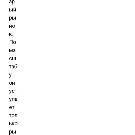
ар
ый
ры
но
к.
По
ма
сш
таб
у
он
уст
упа
ет
тол
ько
ры