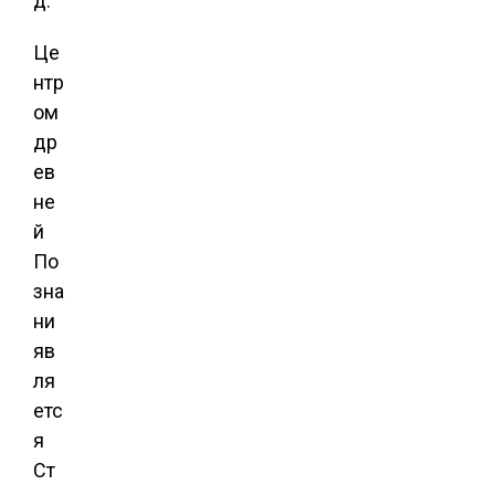
д.
Це
нтр
ом
др
ев
не
й
По
зна
ни
яв
ля
етс
я
Ст