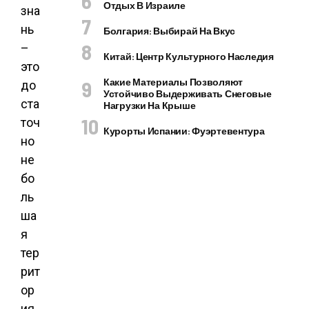
Отдых В Израиле
зна
нь
Болгария: Выбирай На Вкус
–
Китай: Центр Культурного Наследия
это
Какие Материалы Позволяют
до
Устойчиво Выдерживать Снеговые
ста
Нагрузки На Крыше
точ
Курорты Испании: Фуэртевентура
но
не
бо
ль
ша
я
тер
рит
ор
ия,