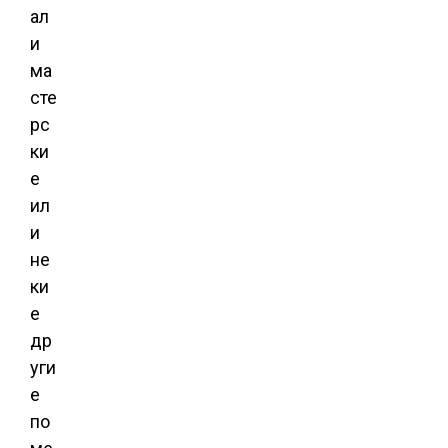
ал
и
ма
сте
рс
ки
е
ил
и
не
ки
е
др
уги
е
по