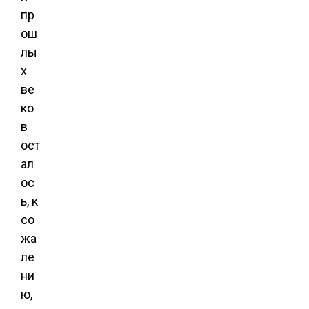
пр
ош
лы
х
ве
ко
в
ост
ал
ос
ь, к
со
жа
ле
ни
ю,