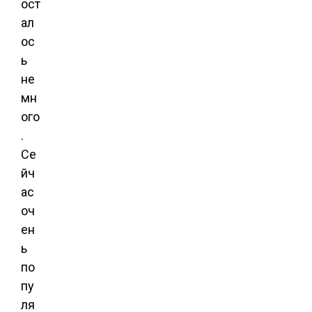
ост
ал
ос
ь
не
мн
ого
.
Се
йч
ас
оч
ен
ь
по
пу
ля