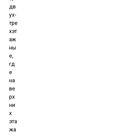
дв
ух-
тре
хэт
аж
ны
е,
гд
е
на
ве
рх
ни
х
эта
жа