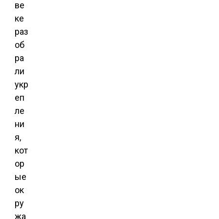
ве
ке
раз
об
ра
ли
укр
еп
ле
ни
я,
кот
ор
ые
ок
ру
жа