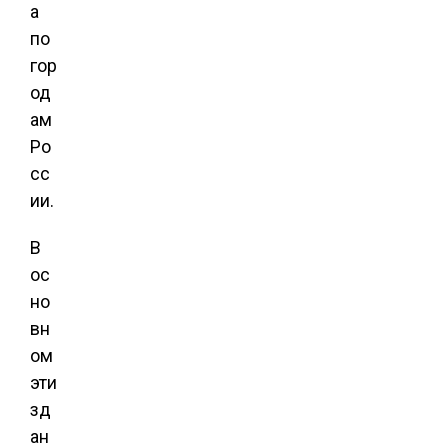
а
по
гор
од
ам
Ро
сс
ии.
В
ос
но
вн
ом
эти
зд
ан