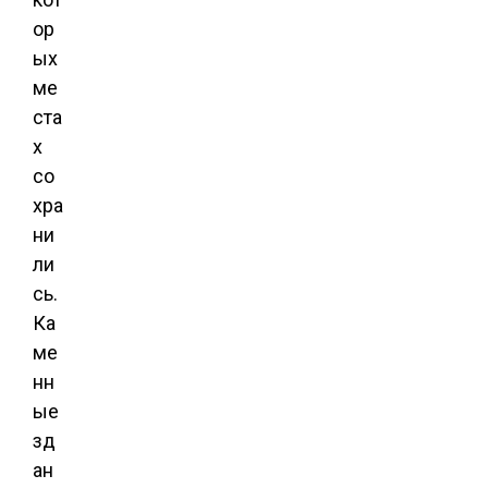
ор
ых
ме
ста
х
со
хра
ни
ли
сь.
Ка
ме
нн
ые
зд
ан