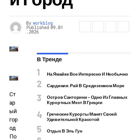
By
workblog
Published
09.01
.2026
В Тренде
На Ямайке Все Интересно И Необычно
Сардиния: Рай В Средиземном Море
Ст
Остров Санторини – Одно Из Главных
ар
Курортных Мест В Греции
ый
Греческие Курорты Манят Своей
гор
Удивительной Красотой
од
Отдых В Эль Гун
По