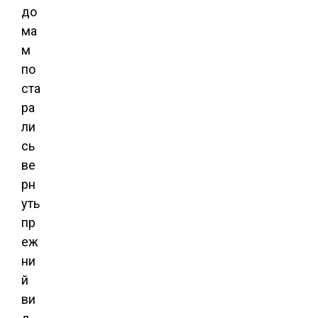
до
ма
м
по
ста
ра
ли
сь
ве
рн
уть
пр
еж
ни
й
ви