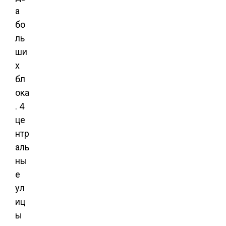
а
бо
ль
ши
х
бл
ока
. 4
це
нтр
аль
ны
е
ул
иц
ы