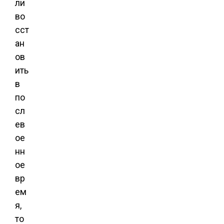
ли
во
сст
ан
ов
ить
в
по
сл
ев
ое
нн
ое
вр
ем
я,
то