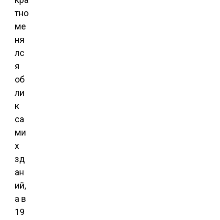
тно
ме
ня
лс
я
об
ли
к
са
ми
х
зд
ан
ий,
а в
19