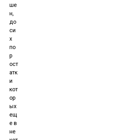
ше
н,
до
си
х
по
р
ост
атк
и
кот
ор
ых
ещ
е в
не
кот