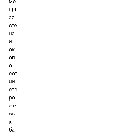
мо
щн
ая
сте
на
и
ок
ол
о
сот
ни
сто
ро
же
вы
х
ба