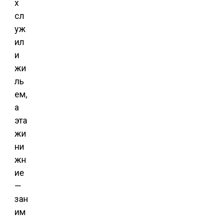
х
сл
уж
ил
и
жи
ль
ем,
а
эта
жи
ни
жн
ие
—
зан
им