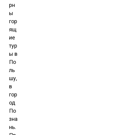
рн
ы
гор
ящ
ие
тур
ы
в
По
ль
шу,
в
гор
од
По
зна
нь.