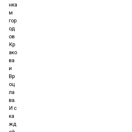
нка
м
гор
од
ов
Кр
ако
ва
и
Вр
оц
ла
ва.
И с
ка
жд
ой