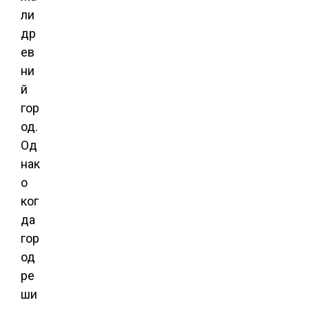
ли
др
ев
ни
й
гор
од.
Од
нак
о
ког
да
гор
од
ре
ши