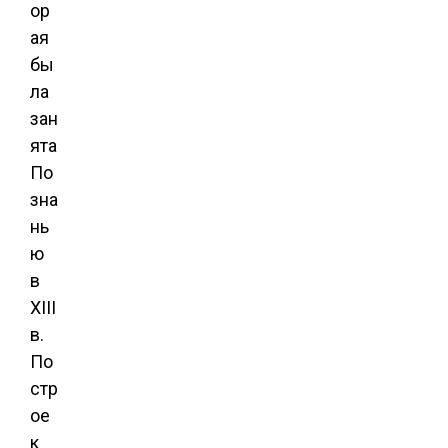
ор
ая
бы
ла
зан
ята
По
зна
нь
ю
в
XIII
в.
По
стр
ое
к