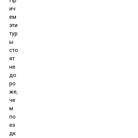
Пр
ич
ем
эти
тур
ы
сто
ят
не
до
ро
же,
че
м
по
ез
дк