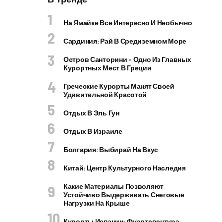
На Ямайке Все Интересно И Необычно
Сардиния: Рай В Средиземном Море
Остров Санторини – Одно Из Главных
Курортных Мест В Греции
Греческие Курорты Манят Своей
Удивительной Красотой
Отдых В Эль Гун
Отдых В Израиле
Болгария: Выбирай На Вкус
Китай: Центр Культурного Наследия
Какие Материалы Позволяют
Устойчиво Выдерживать Снеговые
Нагрузки На Крыше
Курорты Испании: Фуэртевентура