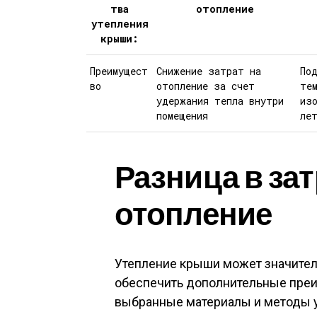
тва
отопление
утепления
крыши:
Преимущест
Снижение затрат на
По
во
отопление за счет
те
удержания тепла внутри
из
помещения
ле
Разница в зат
отопление
Утепление крыши может значитель
обеспечить дополнительные преи
выбранные материалы и методы у