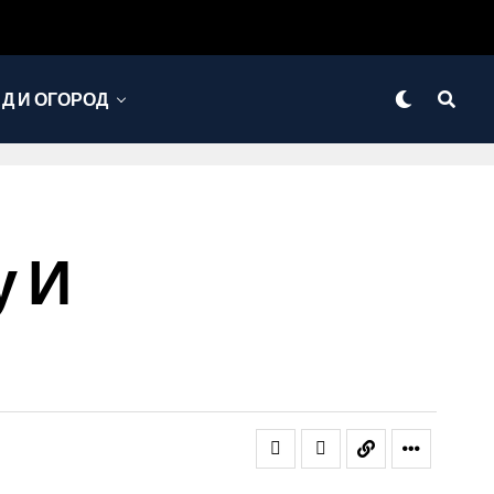
Д И ОГОРОД
у И