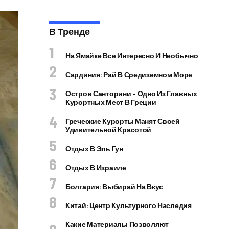
В Тренде
На Ямайке Все Интересно И Необычно
Сардиния: Рай В Средиземном Море
Остров Санторини – Одно Из Главных
Курортных Мест В Греции
Греческие Курорты Манят Своей
Удивительной Красотой
Отдых В Эль Гун
Отдых В Израиле
Болгария: Выбирай На Вкус
Китай: Центр Культурного Наследия
Какие Материалы Позволяют