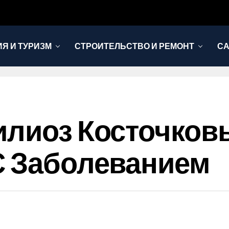
Я И ТУРИЗМ
СТРОИТЕЛЬСТВО И РЕМОНТ
СА
илиоз Косточков
С Заболеванием