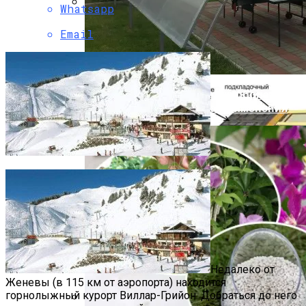
Whatsapp
Какие Материалы Позволяют
Email
Устойчиво Выдерживать Снеговые
Нагрузки На Крыше
Профилированный Поликарбонат:
Преимущества И Сфера Применения
Отдых В Испанской Глубинке — Коста
Де Альмерия
Недалеко от
Женевы (в 115 км от аэропорта) находится
горнолыжный курорт Виллар-Грийон. Добраться до него