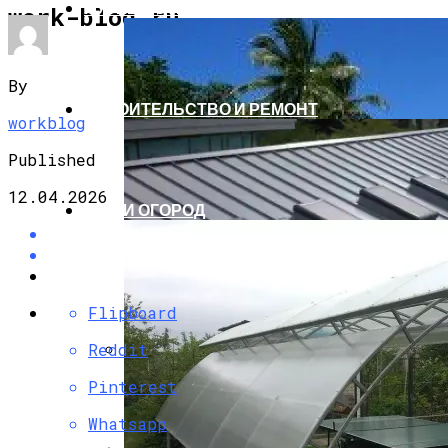
ПУТЕШЕСТВИЯ И ТУРИЗМ
work-blog.ru
By
СТРОИТЕЛЬСТВО И РЕМОНТ
workblog
Published
12.04.2026
САД И ОГОРОД
Flipboard
Reddit
Остров Лейте (Филиппины) Описание
Pinterest
Курорта
Whatsapp