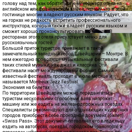
голову над тем, как обратиться к менеджеру отеля на
английском или французском языке, потому что в этой
гостинице многие владеют русским языком. Радует, что
Несколько Советов Для Выбора
на горках не редкость встретить профессионального
Фруктовых Деревьев
инструктора, который также владеет русским языком и
сможет хорошо проконсультировать новичков. В
ресторанах этого отеля присутствует меню для
русскоязычных гостей.
Большой приток туристов приезжает в такой
замечательный западный город Швейцарии – Монтре. В
нем ежегодно проводятся музыкальные фестивали
таких стилей музыки, как джаз и классика. Эти
фестивали носят международный формат. Самый
известный фестиваль проходит в июле месяце и
Аликанте (Испания) Описание Курорта
называется Montreux Jazz Festival.
Экономия на билетах
По территории Швейцарии можно передвигаться
туристам несколькими способами: взяв напрокат
машину или же ездить на железнодорожных поездах.
Специалисты рекомендуют для отдыхающих курортных
Как Ухаживать За Крышей Зимой
городов приобрести себе проездной документ (билет)
«Swiss Pass». Этот документ позволяет его владельцу
ездить на автобусах, поездах, городском транспорте и