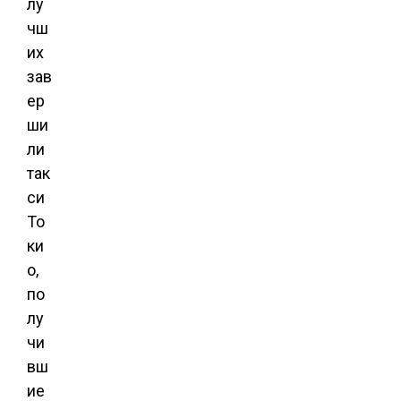
лу
чш
их
зав
ер
ши
ли
так
си
То
ки
о,
по
лу
чи
вш
ие