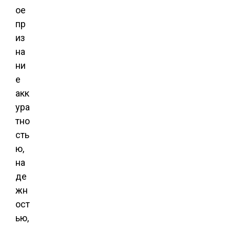
ое
пр
из
на
ни
е
акк
ура
тно
сть
ю,
на
де
жн
ост
ью,