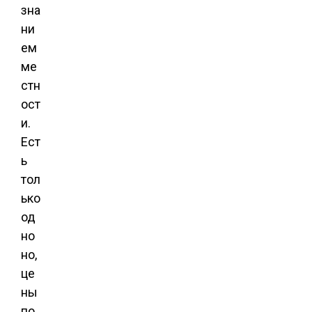
зна
ни
ем
ме
стн
ост
и.
Ест
ь
тол
ько
од
но
но,
це
ны
по