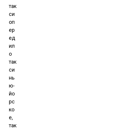
так
си
оп
ер
ед
ил
о
так
си
нь
ю-
йо
рс
ко
е,
так