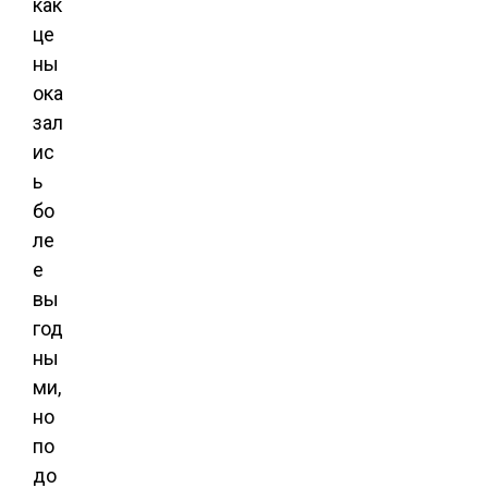
как
це
ны
ока
зал
ис
ь
бо
ле
е
вы
год
ны
ми,
но
по
до