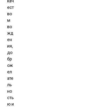
кач
ест
во
м
во
жд
ен
ия,
до
бр
ож
ел
ате
ль
но
сть
ю и