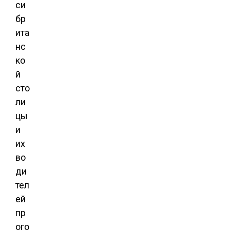
си
бр
ита
нс
ко
й
сто
ли
цы
и
их
во
ди
тел
ей
пр
ого