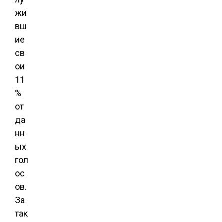
жи
вш
ие
св
ои
11
%
от
да
нн
ых
гол
ос
ов.
За
так