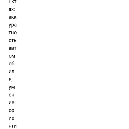
нкт
ах:
акк
ура
тно
сть
авт
ом
об
ил
я,
ум
ен
ие
ор
ие
нти