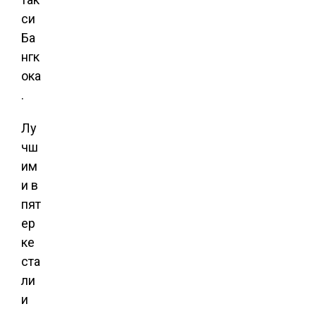
си
Ба
нгк
ока
.
Лу
чш
им
и в
пят
ер
ке
ста
ли
и