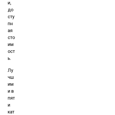
и,
до
сту
пн
ая
сто
им
ост
ь.
Лу
чш
им
и в
пят
и
кат