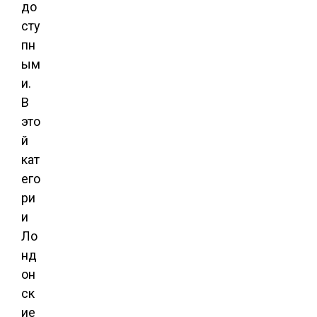
до
сту
пн
ым
и.
В
это
й
кат
его
ри
и
Ло
нд
он
ск
ие