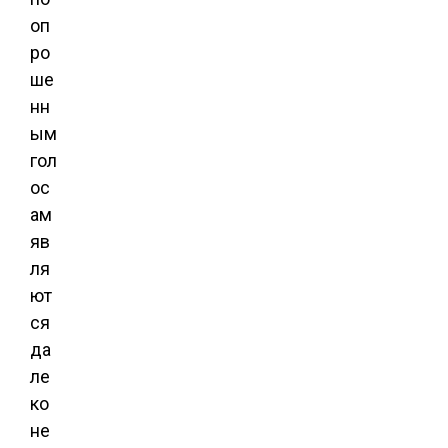
оп
ро
ше
нн
ым
гол
ос
ам
яв
ля
ют
ся
да
ле
ко
не