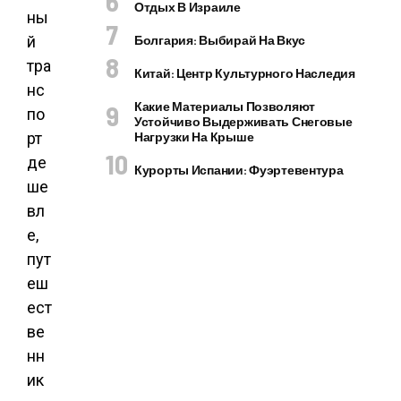
Отдых В Израиле
ны
Болгария: Выбирай На Вкус
й
тра
Китай: Центр Культурного Наследия
нс
Какие Материалы Позволяют
по
Устойчиво Выдерживать Снеговые
Нагрузки На Крыше
рт
де
Курорты Испании: Фуэртевентура
ше
вл
е,
пут
еш
ест
ве
нн
ик