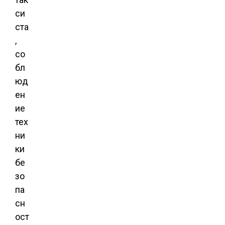
си
ста
,
со
бл
юд
ен
ие
тех
ни
ки
бе
зо
па
сн
ост