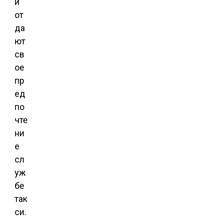
и
от
да
ют
св
ое
пр
ед
по
чте
ни
е
сл
уж
бе
так
си.