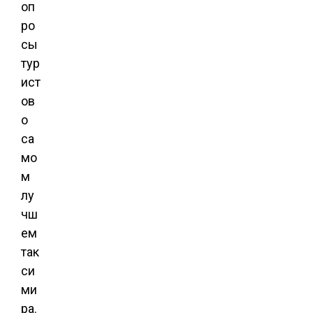
оп
ро
сы
тур
ист
ов
о
са
мо
м
лу
чш
ем
так
си
ми
ра.