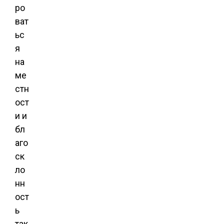
ро
ват
ьс
я
на
ме
стн
ост
и и
бл
аго
ск
ло
нн
ост
ь
так