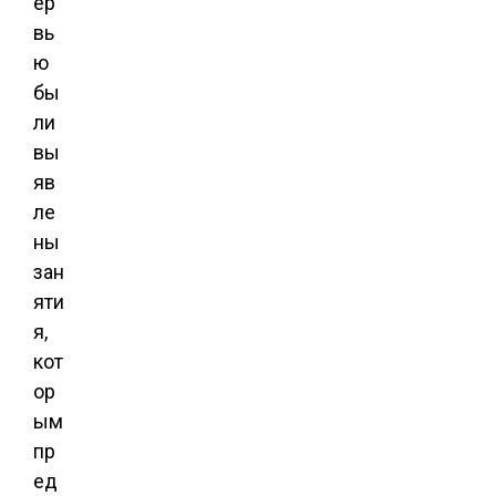
ер
вь
ю
бы
ли
вы
яв
ле
ны
зан
яти
я,
кот
ор
ым
пр
ед