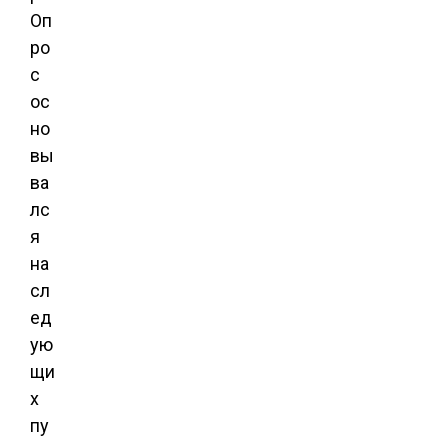
Оп
ро
с
ос
но
вы
ва
лс
я
на
сл
ед
ую
щи
х
пу