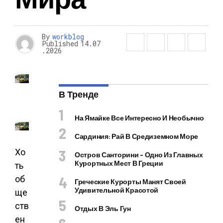
By
workblog
Published
14.07
.2026
В Тренде
На Ямайке Все Интересно И Необычно
Сардиния: Рай В Средиземном Море
Хо
Остров Санторини – Одно Из Главных
Курортных Мест В Греции
ть
об
Греческие Курорты Манят Своей
Удивительной Красотой
ще
ств
Отдых В Эль Гун
ен