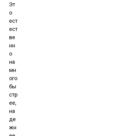
Эт
о
ест
ест
ве
нн
о
на
мн
ого
бы
стр
ее,
на
де
жн
ее