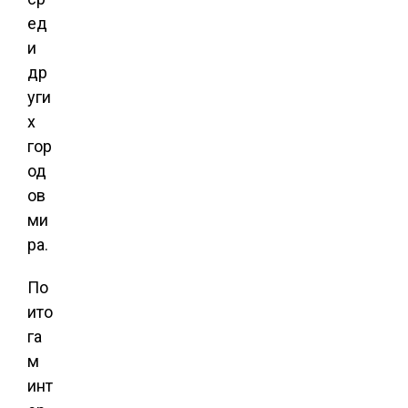
ед
и
др
уги
х
гор
од
ов
ми
ра.
По
ито
га
м
инт