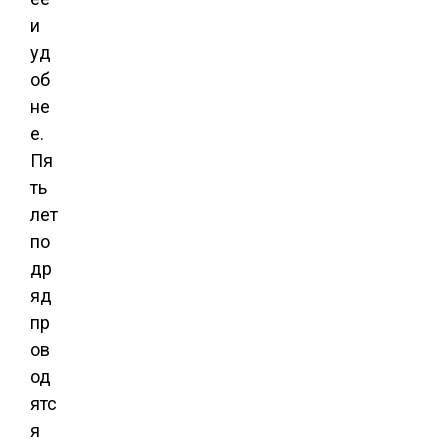
и
уд
об
не
е.
Пя
ть
лет
по
др
яд
пр
ов
од
ятс
я