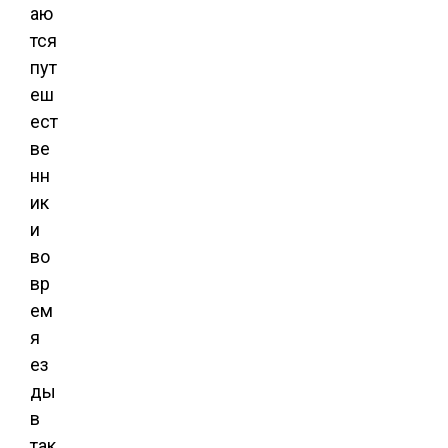
аю
тся
пут
еш
ест
ве
нн
ик
и
во
вр
ем
я
ез
ды
в
так