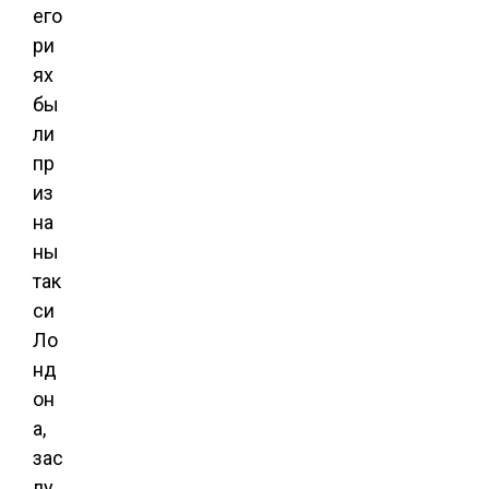
его
ри
ях
бы
ли
пр
из
на
ны
так
си
Ло
нд
он
а,
зас
лу