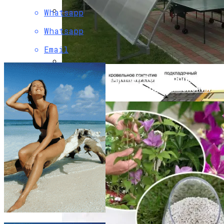
Whatsapp
Какие Материалы Позволяют
Whatsapp
Устойчиво Выдерживать Снеговые
Нагрузки На Крыше
Email
Профилированный Поликарбонат:
Преимущества И Сфера Применения
Рим (Италия) Описание Курорта