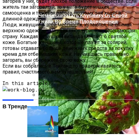
загорев у них, будет плохое положение в обществе. Если
житель таи загорелый, то у него будет низкая
самооценка и тяжелая работа, поэтому они ходят в
Чем Обработать Клубнику От Серой
длинной одежде.
Гнили Во Время Плодоношения
Люди, живущие в этой местности, купаются, не снимая
верхнюю одежду, чем удивляют туристов, посещающих
страну. Каждая девушка Таиланда мечтает о светлой
коже. Богатые женщины, которые платят за солярий,
готовы отдавать больше денежных средств за покупку
крема для отбеливания кожи. Научившись правильно
загорать, вы сбережете свою кожу.
Если вы собрались в Таиланд то придерживайтесь
правил, счастливого вам путешествия!
Марианские Лазни (Чехия) Описание
Курорта
In this article:
Преимущества Крыши С Покрытием Из
В Тренде
Экологически Чистых Материалов