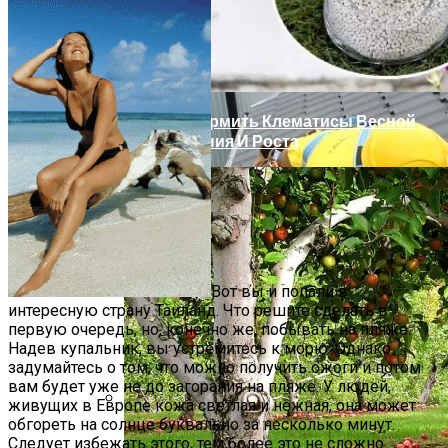
Плюсы И Минусы Мягкой Кровли
Чем Подкормить Клематисы Весной
Для Цветения И Роста
Вот вы и попали в
интересную страну Таиланд. Что решите сделать в
Остров Лейте (Филиппины) Описание
первую очередь, но, конечно же, побывать на пляже.
Курорта
Надев купальник, вы устремитесь к морю. Однако
задумайтесь о том, что можно получить ожоги и потом
вам будет уже не до загорания на пляже. У людей,
живущих в Европе кожа светлая и нежная, она может
обгореть на солнце буквально за несколько минут.
Обслуживание Кровли: Периодичность
Следует избежать этого, тем более это не сложно.