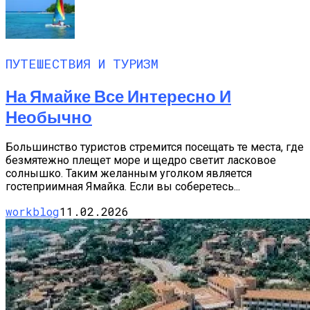
ПУТЕШЕСТВИЯ И ТУРИЗМ
На Ямайке Все Интересно И
Необычно
Большинство туристов стремится посещать те места, где
безмятежно плещет море и щедро светит ласковое
солнышко. Таким желанным уголком является
гостеприимная Ямайка. Если вы соберетесь...
workblog
11.02.2026