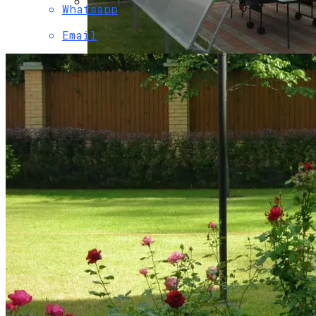
Whatsapp
Какие Материалы Позволяют
Email
Устойчиво Выдерживать Снеговые
Нагрузки На Крыше
Профилированный Поликарбонат:
Преимущества И Сфера Применения
Бад Эльстер (Германия) — Лечебный
Курорт