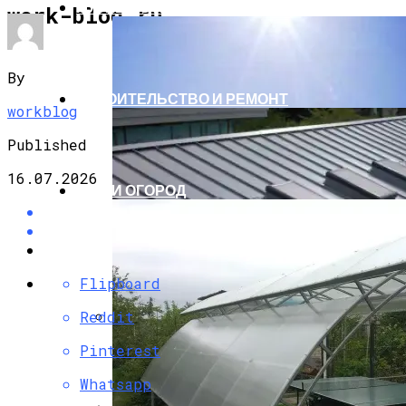
ПУТЕШЕСТВИЯ И ТУРИЗМ
work-blog.ru
By
СТРОИТЕЛЬСТВО И РЕМОНТ
workblog
Published
16.07.2026
САД И ОГОРОД
Flipboard
Reddit
Пила Италия — Горнолыжный Курорт
Pinterest
Whatsapp