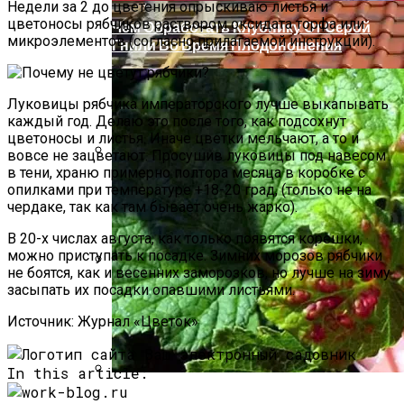
Недели за 2 до цве­тения опрыскиваю листья и
цветоносы рябчиков рас­твором оксидата торфа или
Чем Обработать Клубнику От Серой
микроэлементов (согласно прилагаемой инструкции).
Гнили Во Время Плодоношения
Луковицы рябчика им­ператорского лучше выка­пывать
каждый год. Делаю это после того, как под­сохнут
цветоносы и лис­тья. Иначе цветки мельча­ют, а то и
вовсе не зацве­тают. Просушив луковицы под навесом
в тени, храню примерно полтора месяца в коробке с
Остров Лейте (Филиппины) Описание
опилками при температуре +18-20 град, (только не на
Курорта
чердаке, так как там бывает очень жар­ко).
В 20-х числах августа, как только появятся ко­решки,
можно приступать к посадке. Зимних моро­зов рябчики
не боятся, как и весенних заморозков, но лучше на зиму
Преимущества Крыши С Покрытием Из
засыпать их посадки опавшими лис­тьями.
Экологически Чистых Материалов
Источник: Журнал «Цветок»
In this article:
Как И Чем Лечить Красные Пятна На