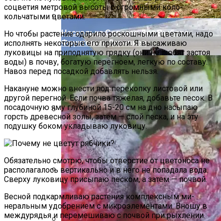
соцветия метровой высоты с огромными коло­
кольчатыми цветами.
Несколько Советов Для Выбора
Но чтобы растение ода­рило роскошными цвета­ми, надо
Фруктовых Деревьев
исполнять не­которые его прихоти. Я высаживаю
луковицы на приподнятую грядку (они не любят застоя
воды) в почву, богатую перегно­ем, легкую по составу.
На­воз перед посадкой до­бавлять нельзя.
Накануне можно внести под пере­копку листовой или
дру­гой перегной. Если почва тяжелая, добавьте песок. В
посадочную яму глубиной 15-20 см на дно насыпаю
горсть древесной золы, затем — слой песка, и на эту
подушку боком уклады­ваю луковицу.
Рим (Италия) Описание Курорта
Обязательно смотрю, чтобы отверстие от цветоноса не
распола­галось вертикально и в него не попадала вода.
Свер­ху луковицу присыпаю пес­ком, а затем — почвой.
Как Ухаживать За Крышей Зимой
Весной подкармливаю растения комплексным ми­
неральным удобрением с микроэлементами. Вношу в
междурядья и переме­шиваю с почвой при рых­лении.