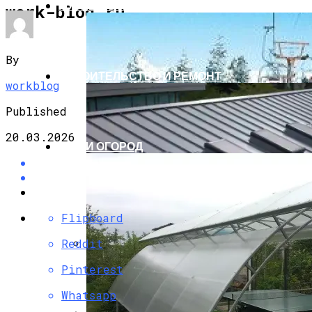
ПУТЕШЕСТВИЯ И ТУРИЗМ
work-blog.ru
By
СТРОИТЕЛЬСТВО И РЕМОНТ
workblog
Published
20.03.2026
САД И ОГОРОД
Flipboard
Reddit
Улудаг Турция Описание Курорта
Pinterest
Whatsapp