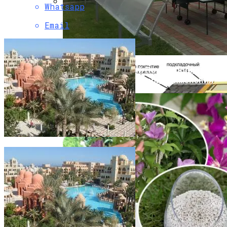
Whatsapp
Какие Материалы Позволяют
Email
Устойчиво Выдерживать Снеговые
Нагрузки На Крыше
Профилированный Поликарбонат:
Преимущества И Сфера Применения
Кекова Турция — Описание Курорта