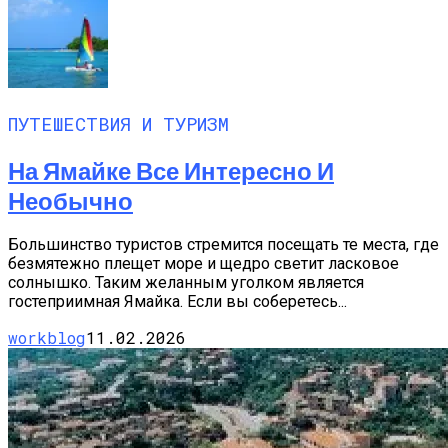
ПУТЕШЕСТВИЯ И ТУРИЗМ
На Ямайке Все Интересно И
Необычно
Большинство туристов стремится посещать те места, где
безмятежно плещет море и щедро светит ласковое
солнышко. Таким желанным уголком является
гостеприимная Ямайка. Если вы соберетесь...
workblog
11.02.2026