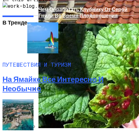
Чем Обработать Клубнику От Серой
Гнили Во Время Плодоношения
В Тренде
Остров Ко Самуи Таиланд
ПУТЕШЕСТВИЯ И ТУРИЗМ
На Ямайке Все Интересно И
Необычно
Преимущества Крыши С Покрытием Из
Экологически Чистых Материалов
Как И Чем Лечить Красные Пятна На