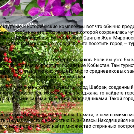
 Цветения И Роста
тектурные и исторические комплексы вот что обычно пре
ку — особенно его старая часть, в которой сохранилась ч
мавзолей Сейида Яхья Бакуви, собор Святых Жен-Мироноси
в со старой частью этого города. Хотите посетить город —
некоторое количество концертных залов. Если вы уже быва
остям, к примеру, посетить поселение Кобыстан. Там турис
еления Кобыстана, можно увидеть много средневековых за
 равную ста квадратным километрам.
 то будет очень кстати посетить город Шабран, созданный к
Если вы соберетесь на север Азербайджана, то найдете го
о прекрасными садами парками и заповедниками. Такой гор
И Виды Работ
четями. Этот город называется Шемаха, в нем помимо мече
ть Джума вместе с крепостью Гыз-Галасы.Находящийся не
а его территории можно найти множество старинных постро