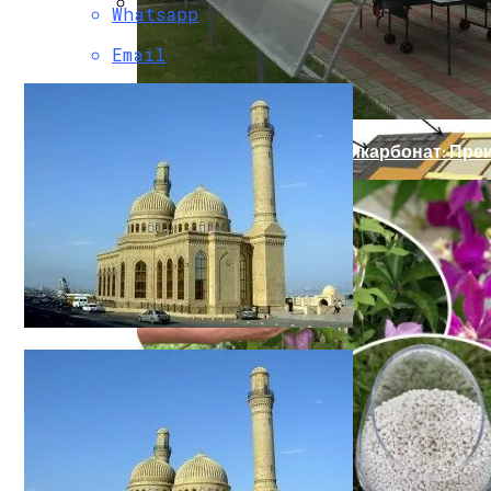
Whatsapp
Какие Материалы Позволяют Устойчиво
Email
Профилированный Поликарбонат: Пре
Мюнхен (Германия) Достопримечательн
Плюсы И Минусы Мягкой Кровли