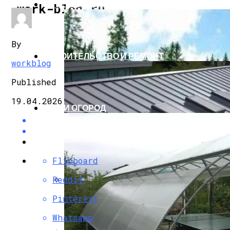
ПУТЕШЕСТВИЯ И ТУРИЗМ
work-blog.ru
By
СТРОИТЕЛЬСТВО И РЕМОНТ
workblog
Published
19.04.2026
САД И ОГОРОД
Flipboard
Reddit
Бад Эльстер (Германия) — Лечебный Ку
Pinterest
Whatsapp