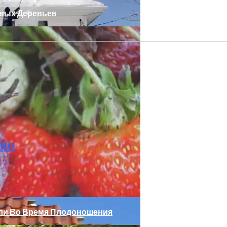
овых Деревьев
урорта
чно
или Во Время Плодоношения