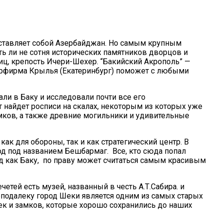
дставляет собой Азербайджан. Но самым крупным
уть ли не сотня исторических памятников дворцов и
ц, крепость Ичери-Шехер. “Бакийский Акрополь” —
 турфирма Крылья (Екатеринбург) поможет с любыми
ли в Баку и исследовали почти все его
т найдет росписи на скалах, некоторым из которых уже
мков, а также древние могильники и удивительные
ак для обороны, так и как стратегический центр. В
род под названием Бешбармаг. Все, кто сюда попал
од как Баку, по праву может считаться самым красивым
тей есть музей, названный в честь А.Т.Сабира. и
подалеку город Шеки является одним из самых старых
ек и замков, которые хорошо сохранились до наших