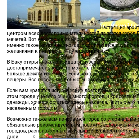
Чем Подкормить Клематисы Весной Для
Настоящие архи
центром всех достопримечательностей является город Ба
мечетей. Вот некоторые из них: Дворец ширваншахов, 
именно такое название иногда ассоциируется у туристо
желаниями к интересным путешествиям.
В Баку открыто около тридцати музеев семь театров и 
достопримечательности, то можете походить по окрестн
больше десяти тысяч лет. Если походить по горам пос
пещеры. Все поселения Кобыстан занимает территорию
Рим (Италия) Описание Курорта
Если вам нравятся исторические достопримечательности,
этом городе уцелело очень много фортов и крепостей. 
однажды, хочется остаться здесь навсегда, жить с ег
населенным городом.
Обслуживание Кровли: Периодичность 
Возможно также вам понравится город со старинными ме
обязательно рекомендуем вам посетить соборную мече
городов, расположенных на Кавказе. В окрестностях н
дней.