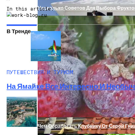
Несколько Советов Для Выбора Фрукт
In this article:
В Тренде
Остров Лейте (Филиппины) Описание К
ПУТЕШЕСТВИЯ И ТУРИЗМ
На Ямайке Все Интересно И Необы
Как Ухаживать За Крышей Зимой
Чем Обработать Клубнику От Серой Гн