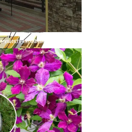
 Выдерживать Снеговые Нагрузки На Крыше
имущества И Сфера Применения
ости Города