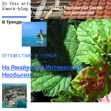
In this article:
Чем Обработать Клубнику От Серой
Гнили Во Время Плодоношения
В Тренде
Марcа Алам (Египет) Описание Курорта
ПУТЕШЕСТВИЯ И ТУРИЗМ
На Ямайке Все Интересно И
Необычно
Преимущества Крыши С Покрытием Из
Экологически Чистых Материалов
Как И Чем Лечить Красные Пятна На