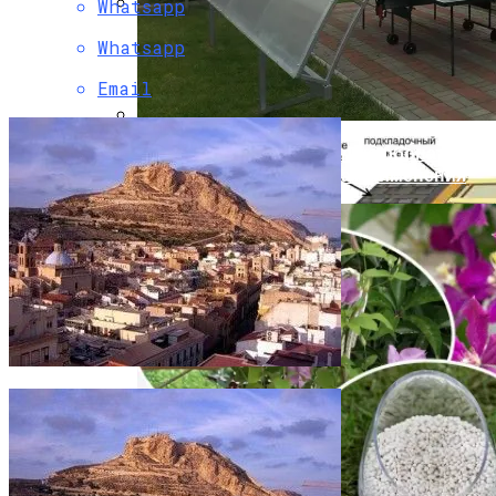
Whatsapp
Какие Материалы Позволяют
Whatsapp
Устойчиво Выдерживать Снеговые
Нагрузки На Крыше
Email
Профилированный Поликарбонат:
Преимущества И Сфера Применения
Марианские Лазни (Чехия) Описание
Курорта