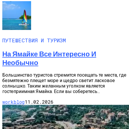
ПУТЕШЕСТВИЯ И ТУРИЗМ
На Ямайке Все Интересно И
Необычно
Большинство туристов стремится посещать те места, где
безмятежно плещет море и щедро светит ласковое
солнышко. Таким желанным уголком является
гостеприимная Ямайка. Если вы соберетесь...
workblog
11.02.2026