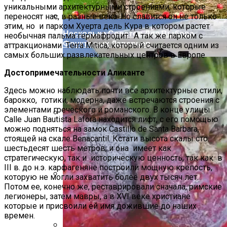
уникальными архитектурными строениями, которые
переносят нас, в разные века. Но славится он не только
этим, но и парком Хуерта дель Кура в котором растет
Несколько Советов Для Выбора
необычная пальма гермафродит. А так же парком с
Фруктовых Деревьев
аттракционами Terra Mitica, который считается одним из
самых больших развлекательных центров в Европе.
Достопримечательности Аликанте
Здесь можно наблюдать почти все архитектурные стили,
барокко, готики, модерна, даже встречаются строения с
элементами греческого и романского. В конце улицы
Calle Juan Bautista Lafora находится лифт, с его помощью
можно подняться на замок Castillo de Santa Barbara,
Чианг Маи (Таиланд) Описание Курорта
стоящей на скале Benacantil. Кстати высота скалы сто
шестьдесят шесть метров, и она имеет как
стратегическую, так и историческую ценность, так как в
III в. до н.э. карфагеняне построили мощную крепость,
которую не могли захватить более двух тысяч лет.
Потом ее, конечно же, реставрировали сначала, римские
Как Ухаживать За Крышей Зимой
легионеры, затем мавры, а в XVI веке христиане
которые и присвоили ей имя дожившие до наших
времен.