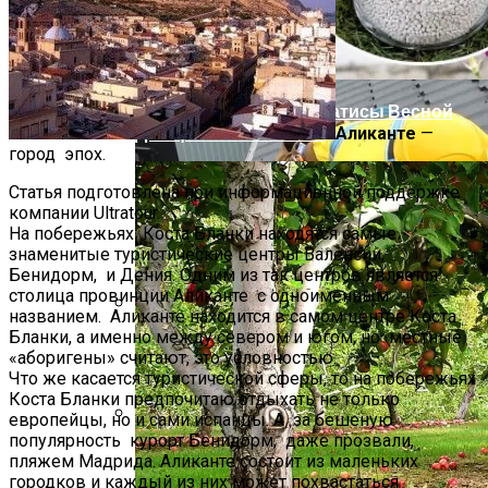
Плюсы И Минусы Мягкой Кровли
Чем Подкормить Клематисы Весной
Для Цветения И Роста
Аликанте
—
город эпох.
Статья подготовлена при информационной поддержке
компании
Ultratour
.
На побережьях Коста Бланки находятся самые
знаменитые туристические центры Валенсии,
Бенидорм, и Дения. Одним из так центров является
столица провинции Аликанте с одноименным
названием. Аликанте находится в самом центре Коста
Бланки, а именно между севером и югом, но местные
Аликанте (Испания) Описание Курорта
«аборигены» считают, это условностью.
Что же касается туристической сферы, то на побережьях
Коста Бланки предпочитаю отдыхать не только
европейцы, но и сами испанцы. А за бешеную
популярность курорт Бенидорм, даже прозвали,
Обслуживание Кровли: Периодичность
пляжем Мадрида. Аликанте состоит из маленьких
И Виды Работ
городков и каждый из них может похвастаться